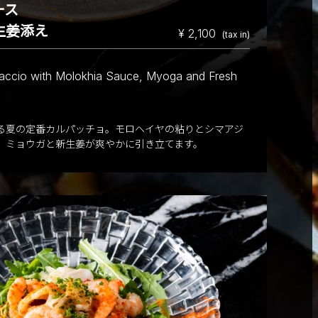
ソース
生姜添え
¥ 2,100
(tax in)
paccio with Molokhia Sauce, Myoga and Fresh
る夏の定番カルパッチョ。モロヘイヤの粘りとシマアジ
、ミョウガと新生姜が爽やかに引き立てます。