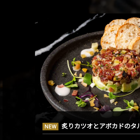
炙りカツオとアボカドのタ
NEW