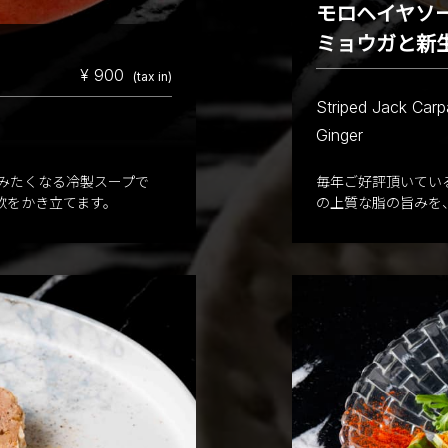
モロヘイヤ
ミョウガと新
¥ 900
(tax in)
Striped Jack Car
Ginger
みたくなる冷製スープで
毎年ご好評頂いてい
欲をかき立てます。
の上質な脂の旨みを