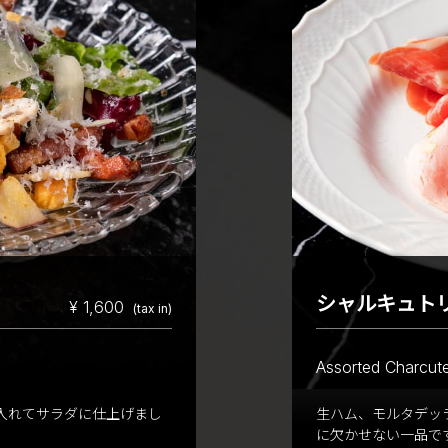
シャルキュト
¥ 1,600
(tax in)
Assorted Charcuter
入れてサラダに仕上げまし
生ハム、モルタデッ
に欠かせない一品で