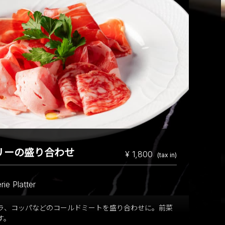
リーの盛り合わせ
¥ 1,800
(tax in)
ie Platter
ラ、コッパなどのコールドミートを盛り合わせに。前菜
す。