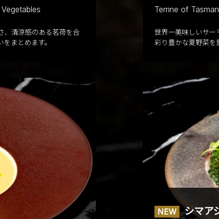
 Vegetables
Terrine of Tasma
さ、清涼感のある茗荷を合
世界一美味しいサー
いをまとめます。
彩り豊かな夏野菜を
シマア
NEW