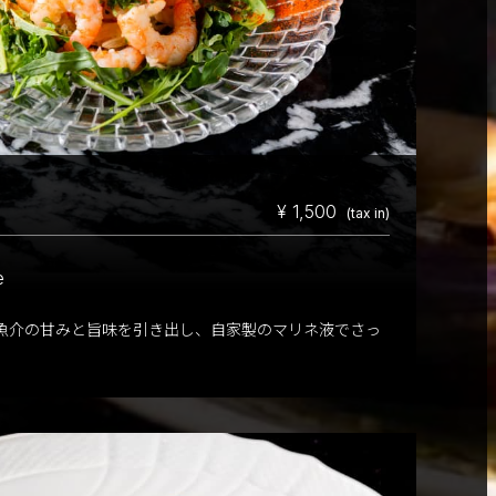
¥ 1,500
(tax in)
e
魚介の甘みと旨味を引き出し、自家製のマリネ液でさっ