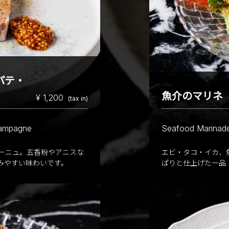
パテ・
魚介のマリネ
¥ 1,200
(tax in)
Campagne
Seafood Marinad
ーニュ。五香粉やアニスな
エビ・タコ・イカ、
みやすい味わいです。
ぱりと仕上げた一品