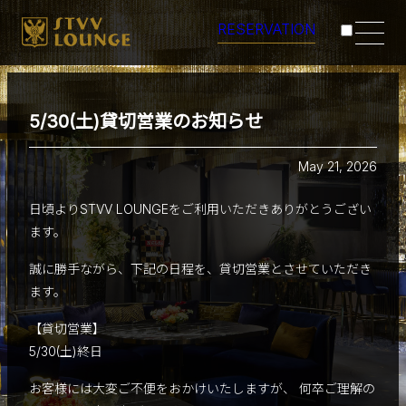
RESERVATION
CONCEPT
5/30(土)貸切営業のお知らせ
MENU
May 21, 2026
TABLE
日頃よりSTVV LOUNGEをご利用いただきありがとうござい
ます。
SCENES
誠に勝手ながら、下記の日程を、貸切営業とさせていただき
ACCESS
ます。
【貸切営業】
5/30(土)終日
お客様には大変ご不便をおかけいたしますが、 何卒ご理解の